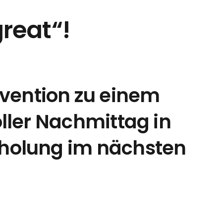
great“!
nvention zu einem
oller Nachmittag in
rholung im nächsten