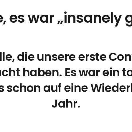
e,
es war „insanely 
lle, die unsere erste Co
cht haben. Es war ein t
ns schon auf eine Wiede
Jahr.